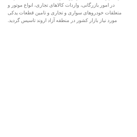
در امور بازرگانی، واردات کالاهای تجاری، انواع موتور و
متعلقات خودروهای سواری و تجاری و تامین قطعات یدکی
مورد نیاز بازار کشور در منطقه آزاد اروند تاسیس گردید.
محصولات تصادفی
تماس با ما
دفتر مرکزی: آبادان، خیابان دبستان، خیابان امام خمینی،
مرکز خرید تندیس، پلاک 204، طبقه 1، واحد 204