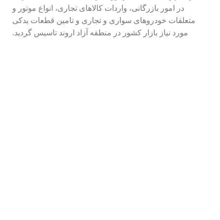
در امور بازرگانی، واردات کالاهای تجاری، انواع موتور و
متعلقات خودروهای سواری و تجاری و تامین قطعات یدکی
مورد نیاز بازار کشور در منطقه آزاد اروند تاسیس گردید.
محصولات تصادفی
تماس با ما
دفتر مرکزی: آبادان، خیابان دبستان، خیابان امام خمینی،
مرکز خرید تندیس، پلاک 204، طبقه 1، واحد 204