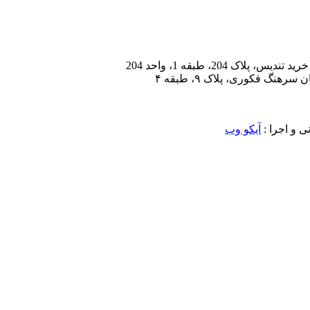
 204، طبقه 1، واحد 204
هنگ فکوری، پلاک ۹، طبقه ۴
 و اجرا :
آیکو وب