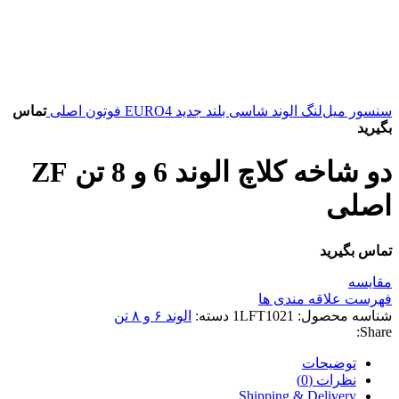
سنسور میل‌لنگ الوند شاسی بلند جدید EURO4 فوتون اصلی
تماس
بگیرید
دو شاخه کلاچ الوند 6 و 8 تن ZF
اصلی
تماس بگیرید
مقایسه
فهرست علاقه مندی ها
شناسه محصول:
1LFT1021
دسته:
الوند ۶ و ۸ تن
Share:
توضیحات
نظرات (0)
Shipping & Delivery