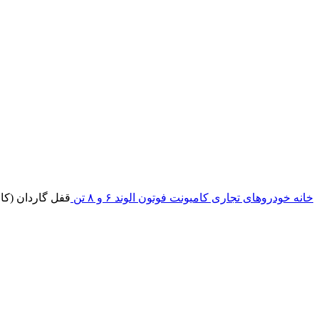
خانه
خودروهای تجاری
کامیونت
فوتون
الوند ۶ و ۸ تن
قفل گاردان (کامل) الوند