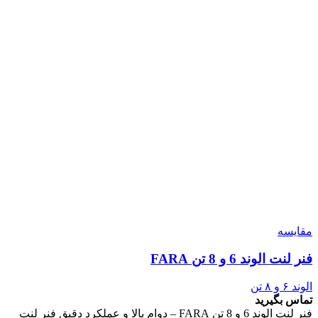
مقایسه
فنر لنت الوند 6 و 8 تن FARA
الوند ۶ و ۸ تن
تماس بگیرید
فنر لنت الوند 6 و 8 تن FARA – دوام بالا و عملکرد دقیق فنر لنت